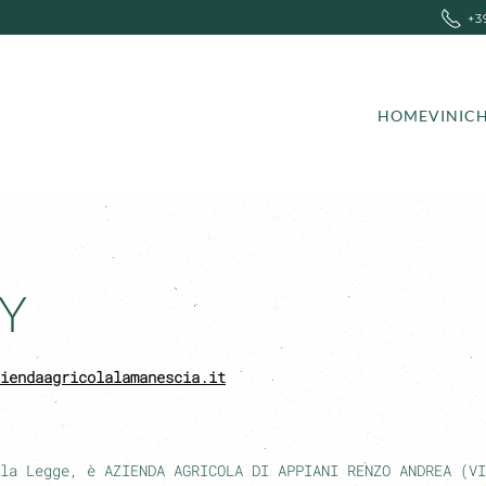
+3
HOME
VINI
CH
CY
iendaagricolalamanescia.it
lla Legge, è
AZIENDA AGRICOLA DI APPIANI RENZO ANDREA
(
V