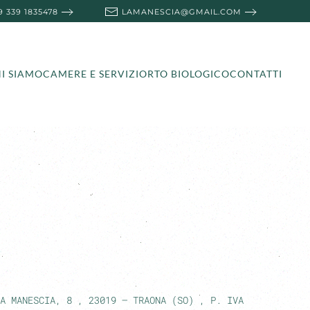
9 339 1835478
LAMANESCIA@GMAIL.COM
I SIAMO
CAMERE E SERVIZI
ORTO BIOLOGICO
CONTATTI
IA MANESCIA, 8 , 23019 – TRAONA (SO)
, P. IVA